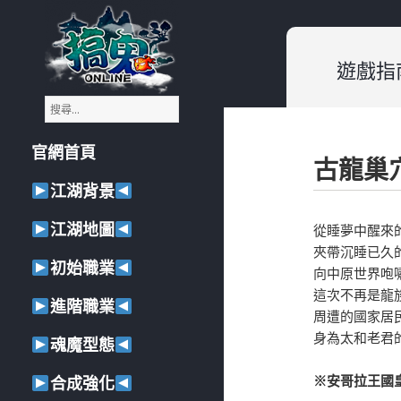
遊戲指
搜
《搞鬼Online》遊戲小百科
尋
關
官網首頁
鍵
古龍巢
字
:
江湖背景
江湖地圖
從睡夢中醒來
夾帶沉睡已久
初始職業
向中原世界咆
這次不再是龍
進階職業
周遭的國家居
身為太和老君
魂魔型態
※安哥拉王國
合成強化