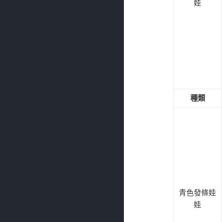
娃
種類
青色發條娃
娃