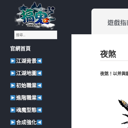
遊戲指
搜
《搞鬼Online》遊戲小百科
尋
關
官網首頁
鍵
夜煞
字
:
江湖背景
江湖地圖
夜煞！以斧與
初始職業
進階職業
魂魔型態
合成強化