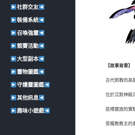
社群交友
裝備系統
召喚強靈
競賽活動
大型副本
【故事背景】
靈物圖鑑
古代邪教的高
守護靈圖鑑
位於沉默神殿
其他訊息
這裡擺放的實
趣味小遊戲
受魔教教主的